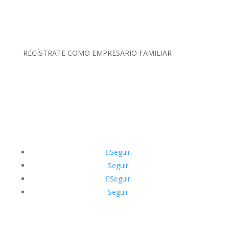
(01) 634 4128 / 922 337 022
comunicaciones@aefperu.org
REGÍSTRATE COMO EMPRESARIO FAMILIAR
Clic Aquí
Seguir
Seguir
Seguir
Seguir