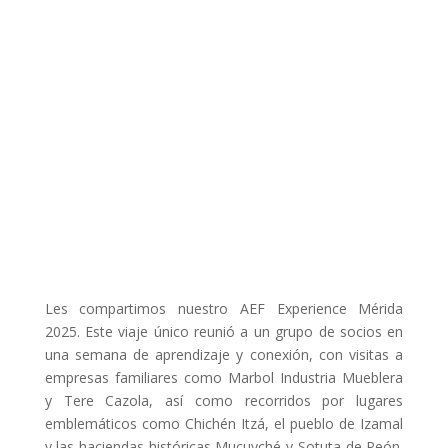
octubre 26, 2025
Les compartimos nuestro AEF Experience Mérida
2025. Este viaje único reunió a un grupo de socios en
una semana de aprendizaje y conexión, con visitas a
empresas familiares como Marbol Industria Mueblera
y Tere Cazola, así como recorridos por lugares
emblemáticos como Chichén Itzá, el pueblo de Izamal
y las haciendas históricas Mucuyché y Sotuta de Peón.