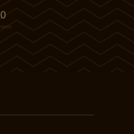
00
ndo(s)