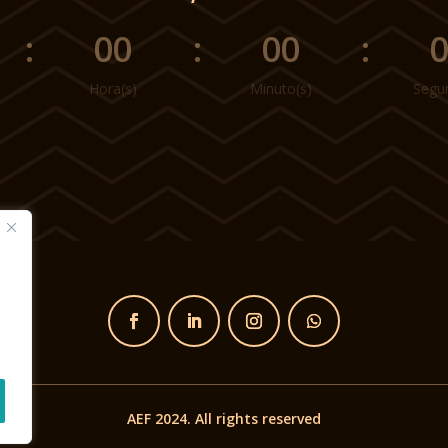
:
00
:
00
:
Hora(s)
Minuto(s)
Segu
d
AEF 2024. All rights reserved