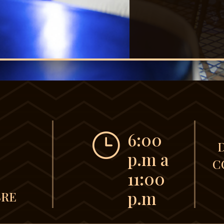
6:00
}
p.m a
C
11:00
p.m
BRE