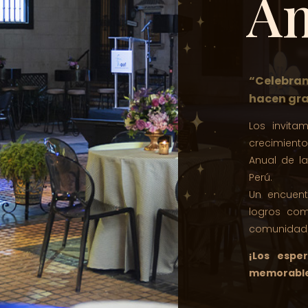
An
“Celebram
hacen gra
Los invit
crecimient
Anual de l
Perú.
Un encuent
logros com
comunidad 
¡Los espe
memorabl