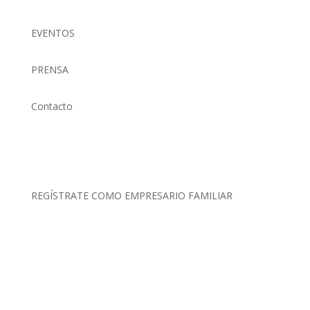
EVENTOS
PRENSA
Contacto
(01) 634 4128 / 922 337 022
comunicaciones@aefperu.org
REGÍSTRATE COMO EMPRESARIO FAMILIAR
Clic Aquí