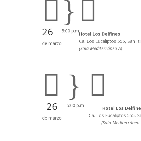

}

26
5:00 p.m
Hotel Los Delfines
Ca.
Los Eucaliptos 555, San Is
de marzo
(Sala Mediterráneo A)

}

26
5:00 p.m
Hotel Los Delfin
Ca.
Los Eucaliptos 555, Sa
de marzo
(Sala Mediterráneo 