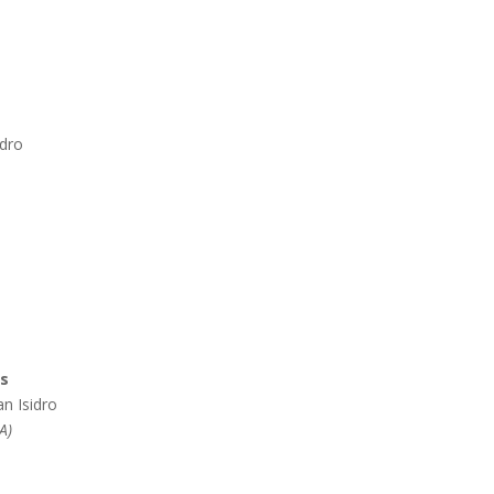
idro
es
n Isidro
A)