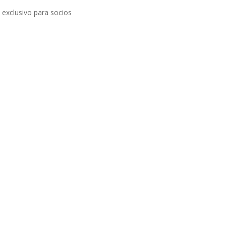
, exclusivo para socios
ffe Break de bienvenida