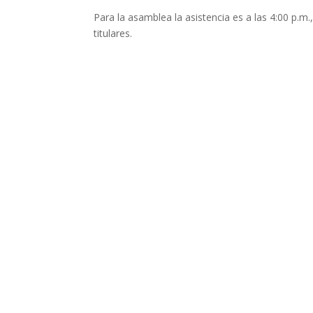
Para la asamblea la asistencia es a las 4:00 p.m.
titulares.
PROGRAMA
Co
5:00 pm - 5:30 pm