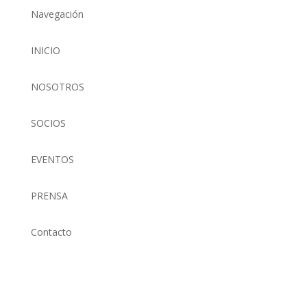
Navegación
INICIO
NOSOTROS
SOCIOS
EVENTOS
PRENSA
Contacto
(01) 634 4128 / 922 337 022
comunicaciones@aefperu.org