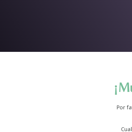
¡Mu
Por f
Cual