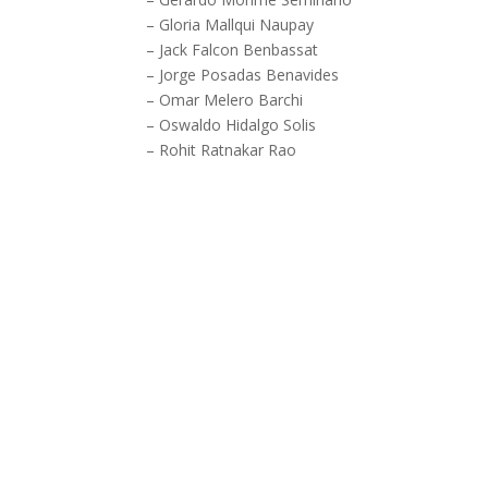
– Gloria Mallqui Naupay
– Jack Falcon Benbassat
– Jorge Posadas Benavides
– Omar Melero Barchi
– Oswaldo Hidalgo Solis
– Rohit Ratnakar Rao
NAVEGACIÓN
INICIO
NOSOTROS
SOCIOS
EVENTOS