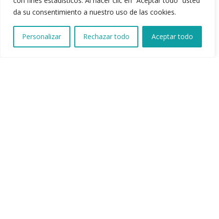
con fines estadísticos. Al hacer clic en “Aceptar todo” usted
da su consentimiento a nuestro uso de las cookies.
EVENTOS
PRENSA
Personalizar
Rechazar todo
Aceptar todo
CONTACTO
(01) 634 4128 / 922 337 022
comunicaciones@aefperu.org
REGÍSTRATE COMO EMPRESARIO FAMILIAR
CLIC AQUÍ
AEF 2024. All rights reserved