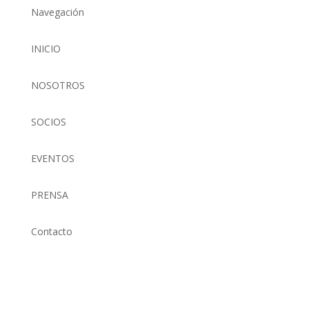
Navegación
INICIO
NOSOTROS
SOCIOS
EVENTOS
PRENSA
Contacto
(01) 634 4128 / 922 337 022
comunicaciones@aefperu.org