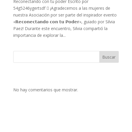
Reconectando con tu poder Escrito por
54g5246ygertsdf  ¡Agradecemos a las mujeres de
nuestra Asociación por ser parte del inspirador evento
«𝗥𝗲𝗰𝗼𝗻𝗲𝗰𝘁𝗮𝗻𝗱𝗼 𝗰𝗼𝗻 𝘁𝘂 𝗣𝗼𝗱𝗲𝗿», guiado por Silvia
Paez! Durante este encuentro, Silvia compartió la
importancia de explorar la...
Buscar
No hay comentarios que mostrar.