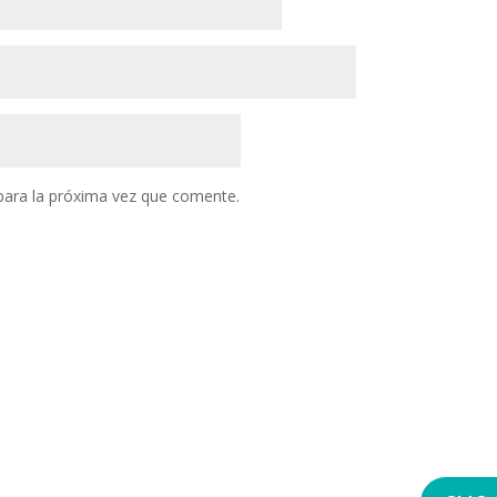
para la próxima vez que comente.
CONTACTO
REGÍSTR
FAMILIA
(01) 634 4128 / 922 337 022
comunicaciones@aefperu.org