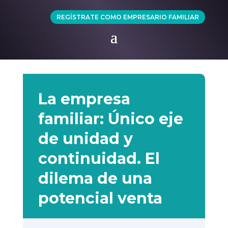
REGÍSTRATE COMO EMPRESARIO FAMILIAR
La empresa
familiar: Único eje
de unidad y
continuidad. El
dilema de una
potencial venta