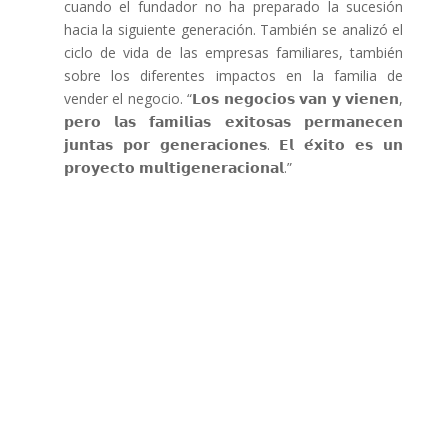
cuando el fundador no ha preparado la sucesión
hacia la siguiente generación. También se analizó el
ciclo de vida de las empresas familiares, también
sobre los diferentes impactos en la familia de
vender el negocio. “𝗟𝗼𝘀 𝗻𝗲𝗴𝗼𝗰𝗶𝗼𝘀 𝘃𝗮𝗻 𝘆 𝘃𝗶𝗲𝗻𝗲𝗻,
𝗽𝗲𝗿𝗼 𝗹𝗮𝘀 𝗳𝗮𝗺𝗶𝗹𝗶𝗮𝘀 𝗲𝘅𝗶𝘁𝗼𝘀𝗮𝘀 𝗽𝗲𝗿𝗺𝗮𝗻𝗲𝗰𝗲𝗻
𝗷𝘂𝗻𝘁𝗮𝘀 𝗽𝗼𝗿 𝗴𝗲𝗻𝗲𝗿𝗮𝗰𝗶𝗼𝗻𝗲𝘀. 𝗘𝗹 𝗲́𝘅𝗶𝘁𝗼 𝗲𝘀 𝘂𝗻
𝗽𝗿𝗼𝘆𝗲𝗰𝘁𝗼 𝗺𝘂𝗹𝘁𝗶𝗴𝗲𝗻𝗲𝗿𝗮𝗰𝗶𝗼𝗻𝗮𝗹.”