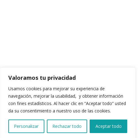
SOCIOS
EVENTOS
PRENSA
CONTACTO
(01) 634 4128 / 922 337 022
comunicaciones@aefperu.org
REGÍSTRATE COMO EMPRESARIO FAMILIAR
Valoramos tu privacidad
Usamos cookies para mejorar su experiencia de
CLIC AQUÍ
navegación, mejorar la usabilidad, y obtener información
con fines estadísticos. Al hacer clic en “Aceptar todo” usted
da su consentimiento a nuestro uso de las cookies.
Personalizar
Rechazar todo
Aceptar todo
AEF 2024. All rights reserved