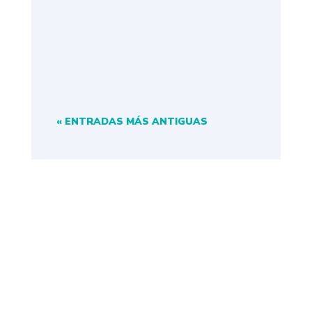
Experience Mérida 2025. Este
viaje único reunió a un grupo de
socios...
« ENTRADAS MÁS ANTIGUAS
NAVEGACIÓN
INICIO
NOSOTROS
SOCIOS
EVENTOS