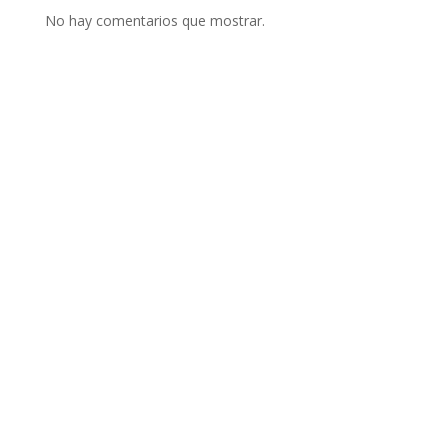
No hay comentarios que mostrar.
NAVEGACIÓN
INICIO
NOSOTROS
SOCIOS
EVENTOS
PRENSA
CONTACTO
(01) 634 4128 / 922 337 022