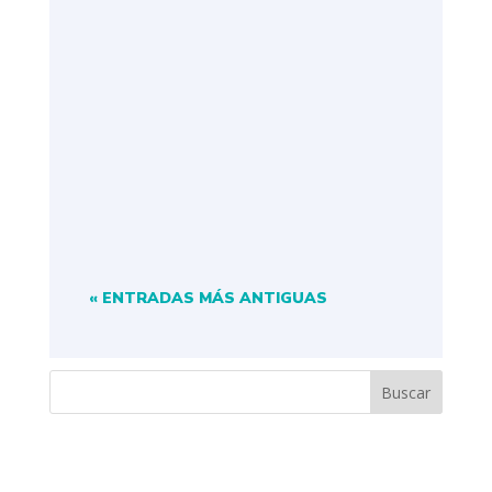
Les compartimos nuestro AEF
Experience Mérida 2025. Este
viaje único reunió a un grupo de
socios...
« ENTRADAS MÁS ANTIGUAS
Buscar