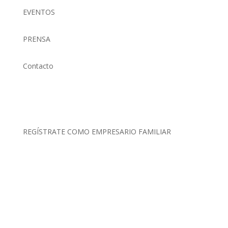
EVENTOS
PRENSA
Contacto
(01) 634 4128 / 922 337 022
comunicaciones@aefperu.org
REGÍSTRATE COMO EMPRESARIO FAMILIAR
Clic Aquí