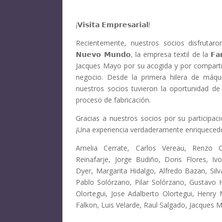
¡𝗩𝗶𝘀𝗶𝘁𝗮 𝗘𝗺𝗽𝗿𝗲𝘀𝗮𝗿𝗶𝗮𝗹!
Recientemente, nuestros socios disfrutaro
𝗡𝘂𝗲𝘃𝗼 𝗠𝘂𝗻𝗱𝗼, la empresa textil de la 𝗙𝗮
Jacques Mayo por su acogida y por compartir 
negocio. Desde la primera hilera de máqui
nuestros socios tuvieron la oportunidad de
proceso de fabricación.
Gracias a nuestros socios por su participaci
¡Una experiencia verdaderamente enriqueced
Amelia Cerrate, Carlos Vereau, Renzo 
Reinafarje, Jorge Budiño, Doris Flores, Ivo
Dyer, Margarita Hidalgo, Alfredo Bazan, Silv
Pablo Solórzano, Pilar Solórzano, Gustavo H
Olortegui, Jose Adalberto Olortegui, Henry M
Falkon, Luis Velarde, Raul Salgado, Jacques 