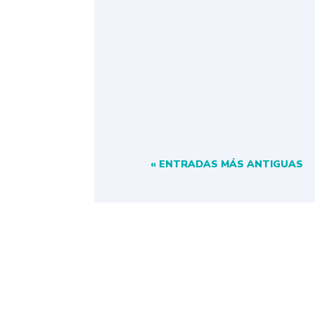
Les compartimos nuestro AEF 
un grupo de socios...
« ENTRADAS MÁS ANTIGUAS
NAVEGACIÓN