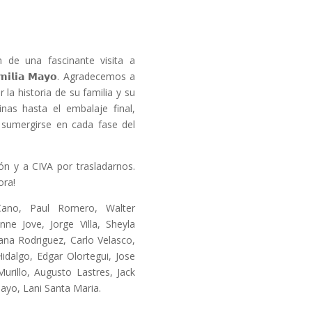
n de una fascinante visita a
𝗺𝗶𝗹𝗶𝗮 𝗠𝗮𝘆𝗼. Agradecemos a
la historia de su familia y su
nas hasta el embalaje final,
 sumergirse en cada fase del
ón y a CIVA por trasladarnos.
ora!
Cano, Paul Romero, Walter
nne Jove, Jorge Villa, Sheyla
ana Rodriguez, Carlo Velasco,
idalgo, Edgar Olortegui, Jose
urillo, Augusto Lastres, Jack
Mayo, Lani Santa Maria.